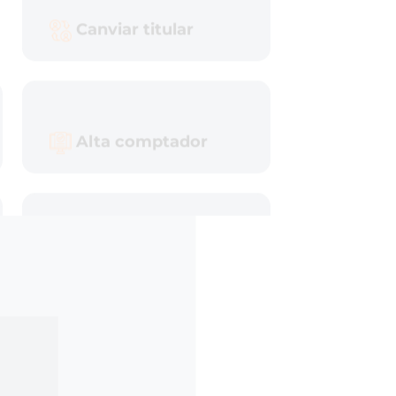
​Bonificacions
S
equera