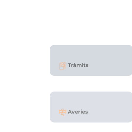
Tràmits
Averies
Pagar factura