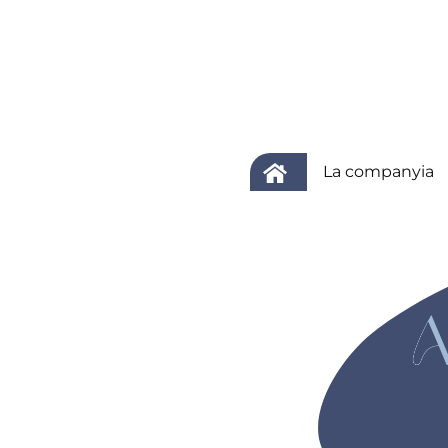
-
La companyia