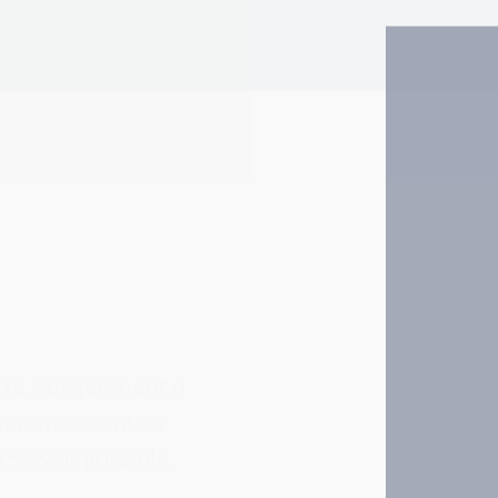
ixa, suggeriment o
starem encantats
és aviat possible.
ggeriment
Altres