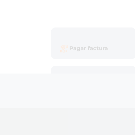
Preguntes freqüents
Domiciliació bancària