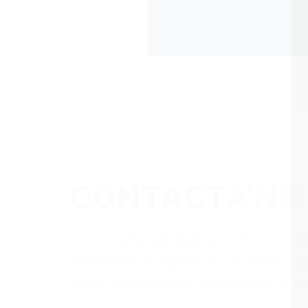
Contacta'ns per qualsevol dubte, que
reclamació. A Aigües de Les Fonts, e
saver la teva opinió i respondre't al m
Consulta
Queixa
Reclamació
Su